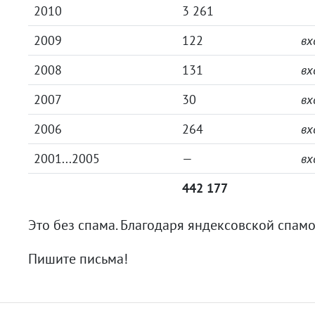
2010
3 261
2009
122
вх
2008
131
вх
2007
30
вх
2006
264
вх
2001...2005
—
вх
442 177
Это без спама. Благодаря яндексовской спамо
Пишите письма!