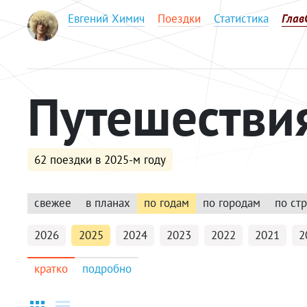
Евгений Химич
Поездки
Статистика
Глав
Путешестви
62 поездки в 2025-м году
свежее
в планах
по годам
по городам
по ст
2026
2025
2024
2023
2022
2021
2
кратко
подробно